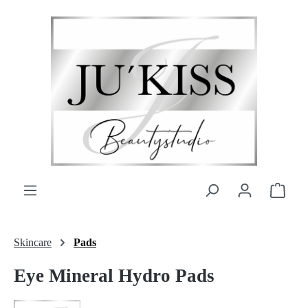
Zum Hauptinhalt springen
Ware
Skincare
Pads
Eye Mineral Hydro Pads