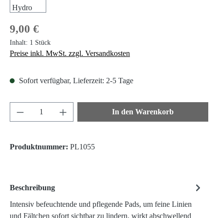
Regulärer Preis:
9,00 €
Inhalt:
1 Stück
Preise inkl. MwSt. zzgl. Versandkosten
Sofort verfügbar, Lieferzeit: 2-5 Tage
Produkt Anzahl: Gib den gewünschten Wert ein 
In den Warenkorb
Produktnummer:
PL1055
Beschreibung
Intensiv befeuchtende und pflegende Pads, um feine Linien
und Fältchen sofort sichtbar zu lindern, wirkt abschwellend