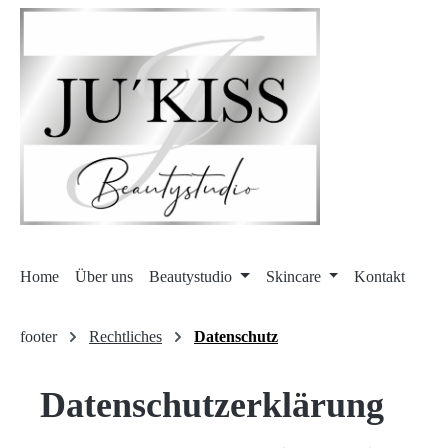
 Hauptinhalt springen
Zur Suche springen
Zur Hauptnavigation springen
Home
Über uns
Beautystudio
Skincare
Kontakt
footer
Rechtliches
Datenschutz
Datenschutz­erklärung