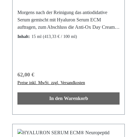
Morgens nach der Reinigung das antiodidative
Serum gemischt mit Hyaluron Serum ECM
auftragen, zum Abschluss die Anti-Ox Day Cream
LSF30 verwenden um optimal vor
Inhalt:
15 ml
(413,33 € / 100 ml)
Umwelteinflüssen zu schützen. Jeder Hauttyp auch
Couperose profitiert vom hohen Vitamin C Gehalt
des Serums. Es kommt zur Linderung von Linien
und Falten, mit dem Effekt strafferer und
strahlenderer Haut. Enthält 3-0-Vitamin C,
Regulärer Preis:
62,00 €
Ferulasäure, Aminosäuren, Parakresse, Ascorybl
Preise inkl. MwSt. zzgl. Versandkosten
Phosphat, Olgiohyaluron, Australische
Buschpflaume. Vegan.Dermatologisch getestet mit
In den Warenkorb
SEHR GUT. 3-0-Vit.
CFerulasäureAminosäurenParakresseAscorybl
PhosphatOligohyaluronAustralische
BuschpflaumeAnwendungDieses antioxidative
Serum kann optimal morgens nach der Reinigung