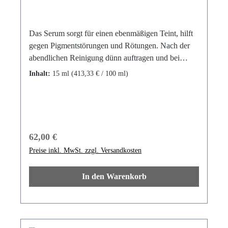
Das Serum sorgt für einen ebenmäßigen Teint, hilft
gegen Pigmentstörungen und Rötungen. Nach der
abendlichen Reinigung dünn auftragen und bei
Bedarf Pflegecreme im Anschluss verwenden. Die
Inhalt:
15 ml
(413,33 € / 100 ml)
Tranexäure ist ein Blutstillender Wirkstoff, dass
Rötungen sichtbar lindert. Enthält Tranexamsäure,
Arbutin, Aloe Vera.
TranexamsäureArbutinNiacinamideAnwendungAus
schließlich abends nach einer fettfreien Reinigung
Regulärer Preis:
62,00 €
dünn auf die Haut auftragen. Pflegecreme oder
Preise inkl. MwSt. zzgl. Versandkosten
andere Seren können darüber aufgetragen werden.
In der lichtarmen Jahreszeit kann das Serum
In den Warenkorb
punktuell auch am Morgen auf die pigmentierten
oder stark geröteten Hautstellen aufgetragen
werden.Frei vonÄtherischen Ölen,
Allergieverdächtigen Duftstoffen, Parfüm, Alkohol,