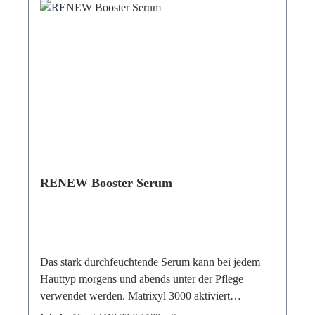
Farbstoffen, Tierischen Inhaltsstoffen, Silikonöl,
Parabene, PEG/PPG, Phenoxyethanol, Mikroplasik,
Nano-PartikelIngredients:Aqua (Water),
Niacinamide, Pentylene Glycol, Alpha-Arbutin,
Tranexamic Acid, Sodium Carbomer, Sodium
Hyaluronate, Aloe Barbadensis Leaf Juice, Sodium
Hyaluronate, Linolenic Acid
RENEW Booster Serum
Das stark durchfeuchtende Serum kann bei jedem
Hauttyp morgens und abends unter der Pflege
verwendet werden. Matrixyl 3000 aktiviert
Reparaturprozesse der Haut und unterstützt die