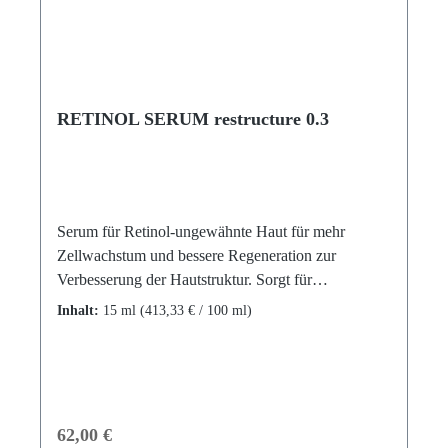
Disodium Rutinyl Disulfate, Hordeum Distichon
(Barley) Extract, Sodium Benzoate, Palmitoyl
Tripeptide-1
RETINOL SERUM restructure 0.3
Serum für Retinol-ungewähnte Haut für mehr
Zellwachstum und bessere Regeneration zur
Verbesserung der Hautstruktur. Sorgt für
gleichmäßigen Teint indem Pigmentstörungen
Inhalt:
15 ml
(413,33 € / 100 ml)
ausgeglichen werden. Reduziert feine Linien und
Falten und wirkt Porenverfeinernt. Dieses
glättenende Serum abends nach der fettfreien
Reinigung dünn auftragen. Nicht für die
Schwangerschaft- und Stillzeit geeignet. Extreme
Regulärer Preis:
62,00 €
Sonneneinstrahlung sollte vermieden werden.