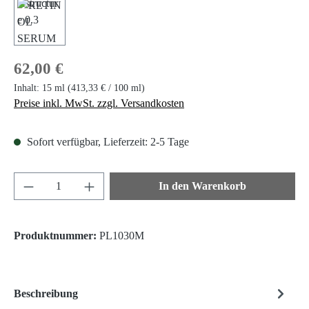
Regulärer Preis:
62,00 €
Inhalt:
15 ml
(413,33 € / 100 ml)
Preise inkl. MwSt. zzgl. Versandkosten
Sofort verfügbar, Lieferzeit: 2-5 Tage
Produkt Anzahl: Gib den gewünschten Wert ein 
In den Warenkorb
Produktnummer:
PL1030M
Beschreibung