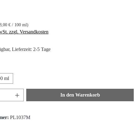
s:
8,00 € / 100 ml)
wSt. zzgl. Versandkosten
gbar, Lieferzeit: 2-5 Tage
hlen
0 ml
nzahl: Gib den gewünschten Wert ein oder ben
In den Warenkorb
mer:
PL1037M