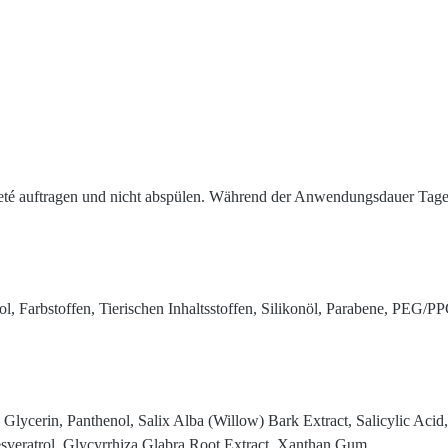
leté auftragen und nicht abspülen. Während der Anwendungsdauer Tag
ol, Farbstoffen, Tierischen Inhaltsstoffen, Silikonöl, Parabene, PEG/
 Glycerin, Panthenol, Salix Alba (Willow) Bark Extract, Salicylic Aci
Resveratrol, Glycyrrhiza Glabra Root Extract, Xanthan Gum