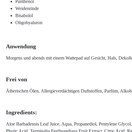
Panthenol
Weidenrinde
Bisabolol
Oligohyaluron
Anwendung
Morgens und abends mit einem Wattepad auf Gesicht, Hals, Dekol
Frei von
Ätherischen Ölen, Allergieverdächtigen Duftstoffen, Parfüm, Alkoh
Ingredients:
Aloe Barbadensis Leaf Juice, Aqua, Propanediol, Pentylene Glycol,
Phytic Acid, Terminalia Ferdinandiana Fruit Extract, Citric Acid, 