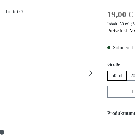
Regulärer Prei
19,00 €
Inhalt:
50 ml
(3
Preise inkl. M
Sofort verfü
auswä
Größe
50 ml
20
Produkt A
Produktnum