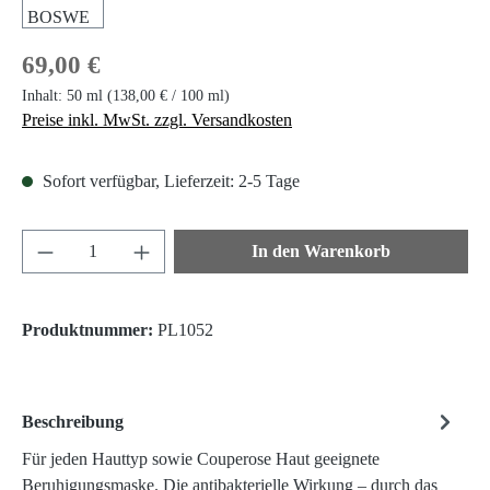
Regulärer Preis:
69,00 €
Inhalt:
50 ml
(138,00 € / 100 ml)
Preise inkl. MwSt. zzgl. Versandkosten
Sofort verfügbar, Lieferzeit: 2-5 Tage
Produkt Anzahl: Gib den gewünschten Wert ein 
In den Warenkorb
Produktnummer:
PL1052
Beschreibung
Für jeden Hauttyp sowie Couperose Haut geeignete
Beruhigungsmaske. Die antibakterielle Wirkung – durch das